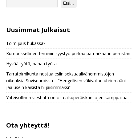
Etsi...
Uusimmat Julkaisu
t
Toimijuus hukassa?
Kumouksellinen feminiinisyystyö purkaa patriarkaatin perustan
Hyvää työtä, pahaa työtä
Tarratoimikunta nostaa esiin seksuaalivähemmistöjen
oikeuksia Suviseuroissa – “Hengellisen väkivallan uhrien ääni
jää usein kaikista hiljaisimmaksi”
Yhteisöllinen viestintä on osa alkuperäiskansojen kamppailua
Ota yhteyttä!