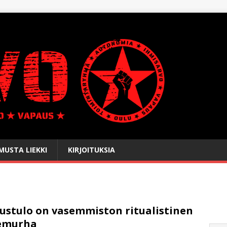
USTA LIEKKI
KIRJOITUKSIA
ustulo on vasemmiston ritualistinen
semurha