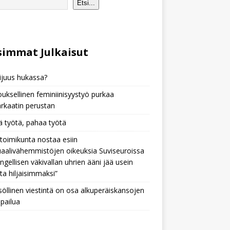
Etsi...
immat Julkaisu
t
ijuus hukassa?
ksellinen feminiinisyystyö purkaa
arkaatin perustan
 työtä, pahaa työtä
toimikunta nostaa esiin
aalivähemmistöjen oikeuksia Suviseuroissa
ngellisen väkivallan uhrien ääni jää usein
sta hiljaisimmaksi”
söllinen viestintä on osa alkuperäiskansojen
pailua