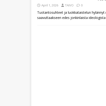
April 1, 2026
TAIVO
0
Tuotantosuhteet ja luokkataistelun hylännyt
saavuttaakseen edes jonkinlaista ideologista l