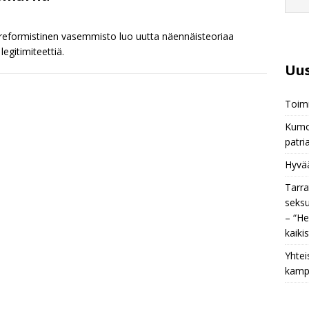
 reformistinen vasemmisto luo uutta näennäisteoriaa
egitimiteettiä.
Uus
Toim
Kumou
patri
Hyvää
Tarra
seksu
– “He
kaiki
Yhtei
kamp