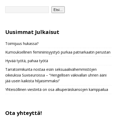
Etsi...
Uusimmat Julkaisu
t
Toimijuus hukassa?
Kumouksellinen feminiinisyystyö purkaa patriarkaatin perustan
Hyvää työtä, pahaa työtä
Tarratoimikunta nostaa esiin seksuaalivähemmistöjen
oikeuksia Suviseuroissa – “Hengellisen väkivallan uhrien ääni
jää usein kaikista hiljaisimmaksi”
Yhteisöllinen viestintä on osa alkuperäiskansojen kamppailua
Ota yhteyttä!