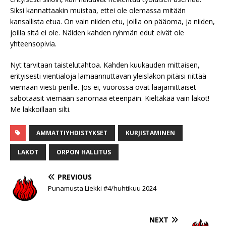
Siksi kannattaakin muistaa, ettei ole olemassa mitään
kansallista etua. On vain niiden etu, joilla on pääoma, ja niiden,
joilla sitä ei ole. Näiden kahden ryhmän edut eivät ole
yhteensopivia.
Nyt tarvitaan taistelutahtoa. Kahden kuukauden mittaisen,
erityisesti vientialoja lamaannuttavan yleislakon pitäisi riittää
viemään viesti perille. Jos ei, vuorossa ovat laajamittaiset
sabotaasit viemään sanomaa eteenpäin. Kieltäkää vain lakot!
Me lakkoillaan silti.
AMMATTIYHDISTYKSET
KURJISTAMINEN
LAKOT
ORPON HALLITUS
PREVIOUS
Punamusta Liekki #4/huhtikuu 2024
NEXT