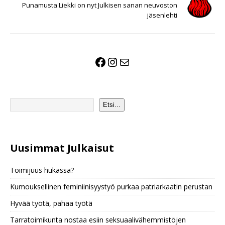
Punamusta Liekki on nyt Julkisen sanan neuvoston
jäsenlehti
Etsi...
Uusimmat Julkaisu
t
Toimijuus hukassa?
Kumouksellinen feminiinisyystyö purkaa patriarkaatin perustan
Hyvää työtä, pahaa työtä
Tarratoimikunta nostaa esiin seksuaalivähemmistöjen