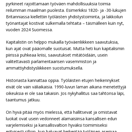
pyrkineet rajoittamaan työväen mahdollisuuksia toimia
reilumman maailman puolesta. Esimerkiksi 1820- ja -30-lukujen
Britanniassa kiellettiin työläisten yhdistystoiminta, ja lakkoilun
työnantajat kostivat sulkemalla tehtaita – täsmälleen kuin nyt,
vuoden 2024 Suomessa.
Kapitalistin on helppo mukailla työväenliikkeen saavutuksia,
kun ajat ovat pääomalle suotuisat. Mutta heti kun kapitalismin
piirissä puhkeaa kriisi, saavutukset mitätöidään, usein
valitettavasti parlamentaarisen vasemmiston ja
ammattiyhdistysliikkeen suostumuksella.
Historiasta kannattaa oppia. Työläisten etujen heikennykset
eivät ole vain väliaikaisia. 1990-luvun laman aikana menetettyjä
oikeuksia ei ole saa takaisin. Jos nykyhallitus saa tahtonsa läpi,
taantumus jatkuu.
On hyvä pitää myös mielessä, että hallitsevat ja omistavat
luokat ovat usein vedonneet alamaisiinsa kansallisen edun
varjelemiseksi ja kansallisvaltion hyväksi toimimiseksi
erityisesti silloin, kun haluavat heikentää työläisen asemaa.