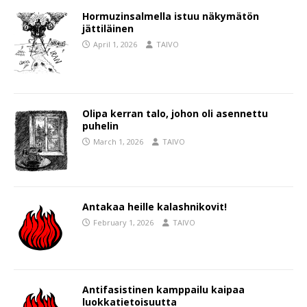
Hormuzinsalmella istuu näkymätön
jättiläinen
April 1, 2026
TAIVO
Olipa kerran talo, johon oli asennettu
puhelin
March 1, 2026
TAIVO
Antakaa heille kalashnikovit!
February 1, 2026
TAIVO
Antifasistinen kamppailu kaipaa
luokkatietoisuutta