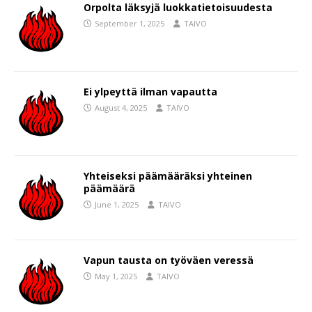
Orpolta läksyjä luokkatietoisuudesta
September 1, 2025
TAIVO
Ei ylpeyttä ilman vapautta
August 4, 2025
TAIVO
Yhteiseksi päämääräksi yhteinen
päämäärä
June 1, 2025
TAIVO
Vapun tausta on työväen veressä
May 1, 2025
TAIVO