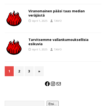
Viranomainen pääsi taas median
veräjästä
April 1, 2025
TAIVO
Tarvitsemme vallankumouksellisia
esikuvia
April 1, 2025
TAIVO
1
2
3
»
Etsi...