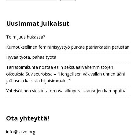
Uusimmat Julkaisu
t
Toimijuus hukassa?
Kumouksellinen feminiinisyystyö purkaa patriarkaatin perustan
Hyvää työtä, pahaa työtä
Tarratoimikunta nostaa esiin seksuaalivähemmistöjen
oikeuksia Suviseuroissa – “Hengellisen väkivallan uhrien ääni
jää usein kaikista hiljaisimmaksi”
Yhteisöllinen viestintä on osa alkuperäiskansojen kamppailua
Ota yhteyttä!
info@taivo.org