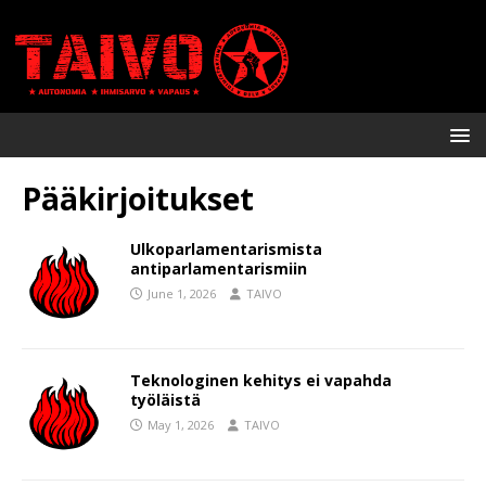
Pääkirjoitukset
Ulkoparlamentarismista
antiparlamentarismiin
June 1, 2026
TAIVO
Teknologinen kehitys ei vapahda
työläistä
May 1, 2026
TAIVO