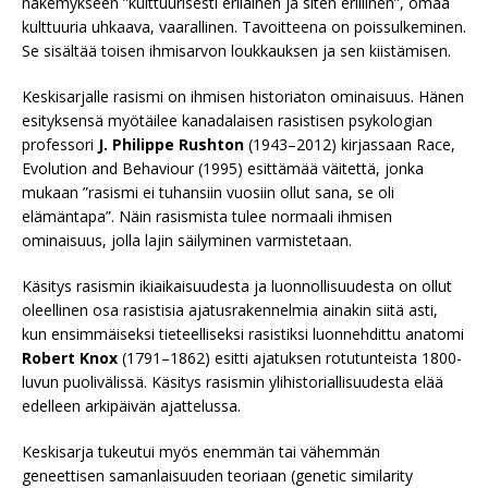
näkemykseen ”kulttuurisesti erilainen ja siten erillinen”, omaa
kulttuuria uhkaava, vaarallinen. Tavoitteena on poissulkeminen.
Se sisältää toisen ihmisarvon loukkauksen ja sen kiistämisen.
Keskisarjalle rasismi on ihmisen historiaton ominaisuus. Hänen
esityksensä myötäilee kanadalaisen rasistisen psykologian
professori
J. Philippe Rushton
(1943–2012) kirjassaan Race,
Evolution and Behaviour (1995) esittämää väitettä, jonka
mukaan ”rasismi ei tuhansiin vuosiin ollut sana, se oli
elämäntapa”. Näin rasismista tulee normaali ihmisen
ominaisuus, jolla lajin säilyminen varmistetaan.
Käsitys rasismin ikiaikaisuudesta ja luonnollisuudesta on ollut
oleellinen osa rasistisia ajatusrakennelmia ainakin siitä asti,
kun ensimmäiseksi tieteelliseksi rasistiksi luonnehdittu anatomi
Robert Knox
(1791–1862) esitti ajatuksen rotutunteista 1800-
luvun puolivälissä. Käsitys rasismin ylihistoriallisuudesta elää
edelleen arkipäivän ajattelussa.
Keskisarja tukeutui myös enemmän tai vähemmän
geneettisen samanlaisuuden teoriaan (genetic similarity