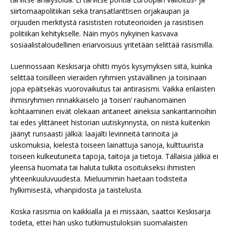
siirtomaapolitiikan sekä transatlanttisen orjakaupan ja
orjuuden merkitystä rasististen rotuteorioiden ja rasistisen
politiikan kehitykselle. Näin myös nykyinen kasvava
sosiaalistaloudellinen eriarvoisuus yritetään selittää rasismilla.
Luennossaan Keskisarja ohitti myös kysymyksen siitä, kuinka
selittää toisilleen vieraiden ryhmien ystävällinen ja toisinaan
jopa epäitsekäs vuorovaikutus tai antirasismi. Vaikka erilaisten
ihmisryhmien rinnakkaiselo ja ’toisen’ rauhanomainen
kohtaaminen eivät olekaan antaneet aineksia sankaritarinoihin
tai edes ylittäneet historian uutiskynnystä, on niistä kuitenkin
jäänyt runsaasti jälkiä: laajalti levinneitä tarinoita ja
uskomuksia, kielestä toiseen lainattuja sanoja, kulttuurista
toiseen kulkeutuneita tapoja, taitoja ja tietoja. Tällaisia jälkiä ei
yleensä huomata tai haluta tulkita osoitukseksi ihmisten
yhteenkuuluvuudesta. Mieluummin haetaan todisteita
hylkimisestä, vihanpidosta ja taistelusta.
Koska rasismia on kaikkialla ja ei missään, saattoi Keskisarja
todeta, ettei hän usko tutkimustuloksiin suomalaisten