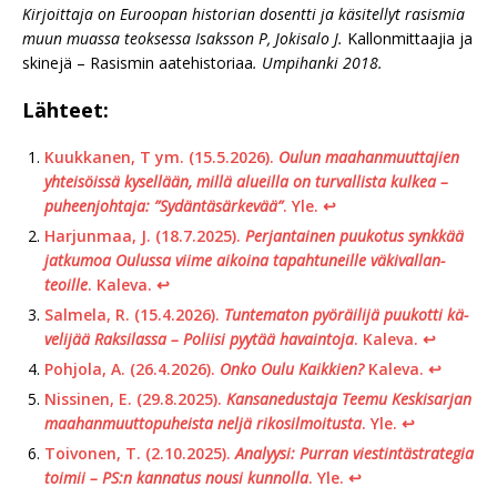
Kirjoittaja on Euroopan historian dosentti ja käsitellyt rasismia
muun muassa teoksessa Isaksson P, Jokisalo J.
Kallonmittaajia ja
skinejä – Rasismin aatehistoriaa
. Umpihanki 2018.
Lähteet:
Kuukkanen, T ym. (15.5.2026).
Oulun maahan­muuttajien
yhteisöissä kysellään, millä alueilla on turvallista kulkea –
puheenjohtaja: ”Sydäntä­särkevää”
. Yle.
↩︎
Harjunmaa, J. (18.7.2025).
Per­jan­tai­nen puu­ko­tus synkkää
jat­ku­moa Oulussa viime aikoina ta­pah­tu­neil­le vä­ki­val­lan­
teoil­le
. Kaleva.
↩︎
Salmela, R. (15.4.2026).
Tun­te­ma­ton pyö­räi­li­jä puu­kot­ti kä­
ve­li­jää Rak­si­las­sa – Poliisi pyytää ha­vain­to­ja
. Kaleva.
↩︎
Pohjola, A. (26.4.2026).
Onko Oulu Kaikkien?
Kaleva.
↩︎
Nissinen, E. (29.8.2025).
Kansanedustaja Teemu Keskisarjan
maahanmuuttopuheista neljä rikosilmoitusta
. Yle.
↩︎
Toivonen, T. (2.10.2025).
Analyysi: Purran viestintästrategia
toimii – PS:n kannatus nousi kunnolla
. Yle.
↩︎