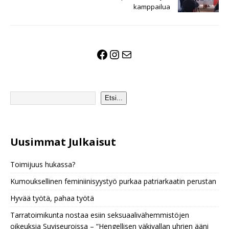
kamppailua
Etsi...
Uusimmat Julkaisu
t
Toimijuus hukassa?
Kumouksellinen feminiinisyystyö purkaa patriarkaatin perustan
Hyvää työtä, pahaa työtä
Tarratoimikunta nostaa esiin seksuaalivähemmistöjen
oikeuksia Suviseuroissa – “Hengellisen väkivallan uhrien ääni