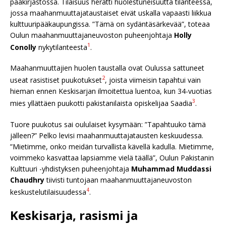
pääkirjastossa. Tilaisuus herätti huolestuneisuutta tilanteessa,
jossa maahanmuuttajataustaiset eivät uskalla vapaasti liikkua
kulttuuripääkaupungissa. ”Tämä on sydäntäsärkevää”, toteaa
Oulun maahanmuuttajaneuvoston puheenjohtaja
Holly
1
Conolly
nykytilanteesta
.
Maahanmuuttajien huolen taustalla ovat Oulussa sattuneet
2
useat rasistiset puukotukset
, joista viimeisin tapahtui vain
hieman ennen Keskisarjan ilmoitettua luentoa, kun 34-vuotias
3
mies yllättäen puukotti pakistanilaista opiskelijaa Saadia
.
Tuore puukotus sai oululaiset kysymään: ”Tapahtuuko tämä
jälleen?” Pelko levisi maahanmuuttajatausten keskuudessa.
”Mietimme, onko meidän turvallista kävellä kadulla. Mietimme,
voimmeko kasvattaa lapsiamme vielä täällä”, Oulun Pakistanin
Kulttuuri -yhdistyksen puheenjohtaja
Muhammad Muddassi
Chaudhry
tiivisti tuntojaan maahanmuuttajaneuvoston
4
keskustelutilaisuudessa
.
Keskisarja, rasismi ja