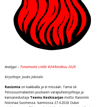
Analyysi –
Punamusta Liekki #24/kesäkuu 2026
Kirjoittaja: Jouko Jokisalo
Rasismia
on kaikkialla ja ei missään. Tämä oli
Perussuomalaisten puolueen varapuheenjohtaja ja
kansanedustaja
Teemu Keskisarjan
motto Rasismin
historiaa Suomessa -luennossa 27.4.2026 Oulun