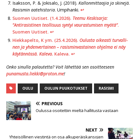
Isaksson, P. & Jokisalo, J. (2018).
Kallonmittaajia ja skinejä.
Rasismin aatehistoria
. Umpihanki.
↩︎
Suomen Uutiset. (1.4.2026).
Teemu Keskisarja:
”Antirasistinen teollisuus syntyi vaurastumisen myötä”
.
Suomen Uutiset.
↩︎
Hiekkapelto, K ym. (25.4.2026).
Oulusta oi­keas­ti tur­val­li­
nen ja yh­den­ver­tai­nen – ra­sis­min­vas­tai­nen ohjelma ei näy
käy­tän­nös­sä. Kaleva.
Kaleva.
↩︎
Onko sinulla palautetta? Voit lähettää sen osoitteeseen
punamusta.liekki@proton.me
!
OULU
OULUN PUUKOTUKSET
RASISMI
PREVIOUS
Oulussa osoitettiin mieltä hallitusta vastaan
NEXT
Yhteisöllinen viestintä on osa alkuperäiskansojen