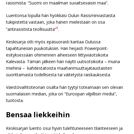
rasismista: “Suomi on maailman suvaitsevaisin maa”.
Luentonsa lopulla hän hyökkäsi Oulun Rasisminvastaista
tukipistettä vastaan, joka hänen mielestään on osa
8
”antirasistista teollisuutta”
.
Keskisarja otti myös epäsuorasti kantaa Oulussa
tapahtuneisiin puukotuksiin. Hän heijasti Powerpoint-
esityksessään ohimennen aiheeseen liittyviäotsikoita
Kalevasta. Tämän jälkeen hän näytti uutisotsikoita – muina
miehinä – kahdestatoista maahanmuuttajataustaisten
suorittamasta todellisesta tai väitetystä raiskauksesta.
Väestövaihtoteorian osalta hän tyytyi toteamaan sen olevan
suomalaisen median, joka on “Euroopan vilpillisin media”,
tuotosta.
Bensaa liekkeihin
Keskisarjan luento osui hyvin tulehtuneeseen tilanteeseen ja