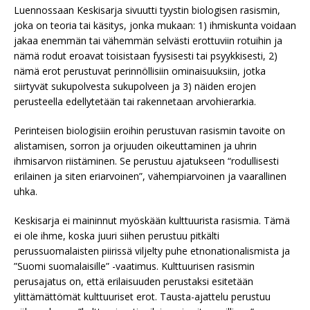
Luennossaan Keskisarja sivuutti tyystin biologisen rasismin,
joka on teoria tai käsitys, jonka mukaan: 1) ihmiskunta voidaan
jakaa enemmän tai vähemmän selvästi erottuviin rotuihin ja
nämä rodut eroavat toisistaan fyysisesti tai psyykkisesti, 2)
nämä erot perustuvat perinnöllisiin ominaisuuksiin, jotka
siirtyvät sukupolvesta sukupolveen ja 3) näiden erojen
perusteella edellytetään tai rakennetaan arvohierarkia.
Perinteisen biologisiin eroihin perustuvan rasismin tavoite on
alistamisen, sorron ja orjuuden oikeuttaminen ja uhrin
ihmisarvon riistäminen. Se perustuu ajatukseen “rodullisesti
erilainen ja siten eriarvoinen”, vähempiarvoinen ja vaarallinen
uhka.
Keskisarja ei maininnut myöskään kulttuurista rasismia. Tämä
ei ole ihme, koska juuri siihen perustuu pitkälti
perussuomalaisten piirissä viljelty puhe etnonationalismista ja
”Suomi suomalaisille” -vaatimus. Kulttuurisen rasismin
perusajatus on, että erilaisuuden perustaksi esitetään
ylittämättömät kulttuuriset erot. Tausta-ajattelu perustuu