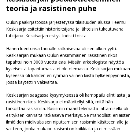
teoria ja rasistinen puhe
Oulun pääkirjastossa järjestetyssä tilaisuuden alussa Teemu
Keskisarja esitettiin historioitsijana ja lähteisiin tukeutuvana
tutkijana. Keskisarjan esitys todisti toista.
Hänen luentonsa tarinalle ratkaisevaa oli sen alkumyytti.
Keskisarjan mukaan Oulun ensimmäinen rasistinen rikos
tapahtui noin 3000 vuotta eaa. Mitään arkeologista näyttöä
kyseisestä tapahtumasta ei ole olemassa. Keskisarjan mukaan
kyseessä oli kahden eri ryhmän välinen kiista hylkeenpyynnistä,
jossa käytettiin väkivaltaa.
Keskisarjan saagassa kysymyksessä oli kamppailu elintilasta ja
rasistinen rikos. Keskisarja ei määritellyt sitä, mitä hän
tarkoittaa rasismilla. Rasismin määrittelemättä jättämisellä oli
esityksen kannalta ratkaiseva merkitys. Se mahdollisti erilaisten
ilmiöiden mielivaltaisen niputtamisen rasismin käsitteen alle ja
väitteen, jonka mukaan rasismi on kaikkialla ja ei missään.