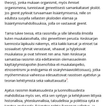
theory), jonka mukaan organismit, myös ihmiset
organismeina, tunnistavat geneettisesti samankaltaiset yksilöt.
Jos geenit pyrkivät turvaamaan lisääntymisensä, niille on
edullista suojella sellaisten yksilöiden elämää ja
lisääntymismahdollisuuksia, joilla on vastaavat geenit.
Tämä tukee teesiä, että rasismilla ja sille läheisillä ilmiöillä
kuten muukalaisvihalla, olisi geneettinen perusta. Keskisarjan
luennosta läpikuulsi näkemys, että kaikki kansat ja etniset tai
sosiaaliset ryhmät vierastavat, vihaavat ja hyljeksivät
muukalaisia ja ovat tehneet niin aina. Näin Keskisarja
samaistaa rasismin sitä edeltäneisiin olemassaoleviin
käyttäytymistapoihin (ksenofobia eli muukalaispelko,
etnosentrismi ja endogamia eli sisäryhmäavioliittoisuus), jotka
myöhemmässä vaiheessa edesauttoivat rasistisen ajattelun ja
7
teorian kehittymistä sekä vaikuttavuutta
.
Ajatus rasismin ikiaikaisuudesta ja luonnollisuudesta
mahdollistaa myös sen, että sen syntyyn ja kehitykseen liittyviä
historiallisia, yhteiskunnallisia, taloudellisia ja poliittisia syitä ei
tarvitse analysoida. Ei tarvitse pohtia Euroopan valloitus- ja