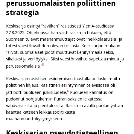
perussuomalaisten poliittinen
strategia
Keskisarja esiintyi ”räväkän” rasistisesti Ylen A-studiossa
27.8.2025. Ohjelmassa hän väitti rasismia tihkuen, että
Suomeen tulevat maahanmuuttajat ovat ”heikkolaatuisia” ja
totesi väestönvaihdon olevan tosiasia. Keskisarjan mukaan
”siivot, suomalaiset pidot muuttuvat kehitysmaalaiseksi,
sikalaksi ja verilöylyksi. Siksi väestönvaihto sapettaa minua ja
5
perussuomalaisia.”
Keskisarjan rasistisen esiintymisen taustalla on laskelmoitu
poliittinen linjaus. Rasistinen esiintyminen televisiossa oli
6
jättipotti puolueen julkisuudelle.
Puolueen kannatus on
pudonnut pohjalukemiin Purran saksien leikatessa
vähävaraisilta ja pienituloisilta. Rasismin avulla puolue yrittää
kääntää katseen leikkauspolitiikasta
maahanmuuttokysymykseen.
Keskisarjan pseudotieteellinen