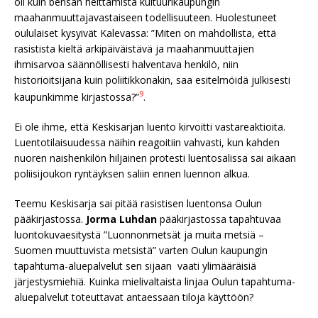
oli kuin bensan heittämistä kultuurikaupungin
maahanmuuttajavastaiseen todellisuuteen. Huolestuneet
oululaiset kysyivät Kalevassa: ”Miten on mahdollista, että
rasistista kieltä arkipäiväistävä ja maahanmuuttajien
ihmisarvoa säännöllisesti halventava henkilö, niin
historioitsijana kuin poliitikkonakin, saa esitelmöidä julkisesti
9
kaupunkimme kirjastossa?”
.
Ei ole ihme, että Keskisarjan luento kirvoitti vastareaktioita.
Luentotilaisuudessa näihin reagoitiin vahvasti, kun kahden
nuoren naishenkilön hiljainen protesti luentosalissa sai aikaan
poliisijoukon ryntäyksen saliin ennen luennon alkua.
Teemu Keskisarja sai pitää rasistisen luentonsa Oulun
pääkirjastossa.
Jorma Luhdan
pääkirjastossa tapahtuvaa
luontokuvaesitystä ”Luonnonmetsät ja muita metsiä –
Suomen muuttuvista metsistä” varten Oulun kaupungin
tapahtuma-aluepalvelut sen sijaan vaati ylimääräisiä
järjestysmiehiä. Kuinka mielivaltaista linjaa Oulun tapahtuma-
aluepalvelut toteuttavat antaessaan tiloja käyttöön?