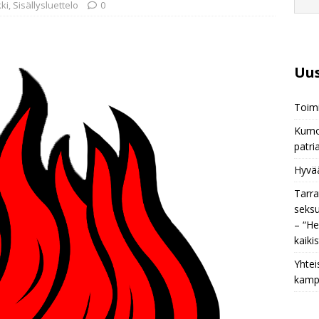
ki
,
Sisällysluettelo
0
Uus
Toim
Kumou
patri
Hyvää
Tarra
seksu
– “He
kaiki
Yhtei
kamp