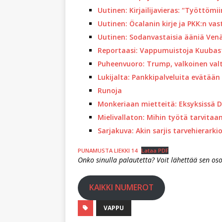
Uutinen: Kirjailijavieras: “Työttömi
Uutinen: Öcalanin kirje ja PKK:n v
Uutinen: Sodanvastaisia ääniä Ven
Reportaasi: Vappumuistoja Kuubas
Puheenvuoro: Trump, valkoinen val
Lukijalta: Pankkipalveluita evätään 
Runoja
Monkeriaan mietteitä: Eksyksissä 
Mielivallaton: Mihin työtä tarvitaa
Sarjakuva: Akin sarjis tarvehierarki
PUNAMUSTA LIEKKI 14
Lataa PDF
Onko sinulla palautetta? Voit lähettää sen os
KAIKKI NUMEROT
VAPPU