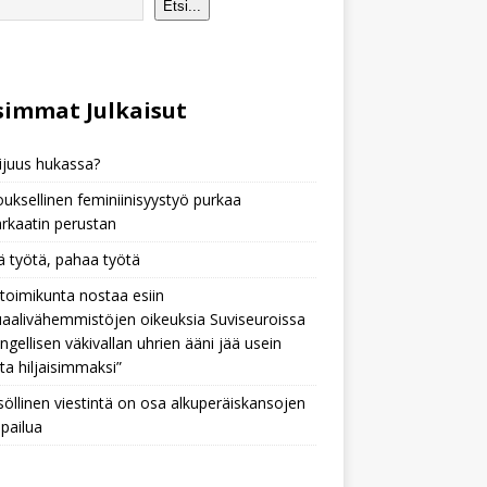
Etsi...
immat Julkaisu
t
ijuus hukassa?
ksellinen feminiinisyystyö purkaa
arkaatin perustan
 työtä, pahaa työtä
toimikunta nostaa esiin
aalivähemmistöjen oikeuksia Suviseuroissa
ngellisen väkivallan uhrien ääni jää usein
sta hiljaisimmaksi”
söllinen viestintä on osa alkuperäiskansojen
pailua