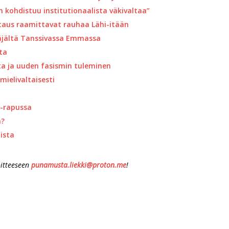
in kohdistuu institutionaalista väkivaltaa”
astaus raamittavat rauhaa Lähi-itään
äjältä Tanssivassa Emmassa
ta
ta ja uuden fasismin tuleminen
mielivaltaisesti
D-rapussa
n?
oista
oitteeseen
punamusta.liekki@proton.me
!