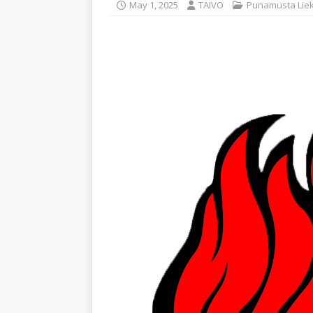
May 1, 2025
TAIVO
Punamusta Liek