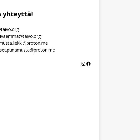
 yhteyttä!
taivo.org
sivaemma@taivo.org
musta.liekki@proton.me
ukset.punamusta@proton.me