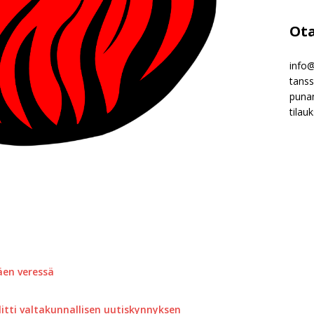
Ota
info@
tans
puna
tila
äen veressä
itti valtakunnallisen uutiskynnyksen